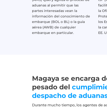
aduanas al permitir que las
facil
partes interesadas vean la
la Of
información del conocimiento de
Prot
embarque (BOL o BL) o la guía
los 
aérea (AWB) de cualquier
la ca
embarque en particular.
EE. U
Magaya se encarga de
pesado del
cumplimie
despacho de aduana
Durante mucho tiempo, los agentes de 