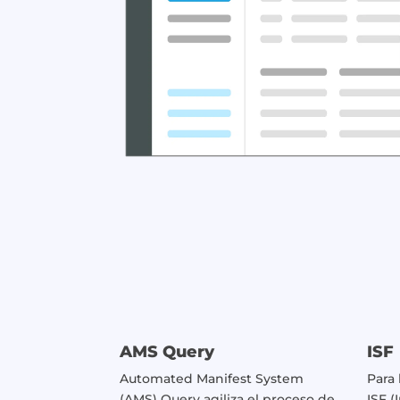
AMS Query
ISF
Automated Manifest System
Para
(AMS) Query agiliza el proceso de
ISF (