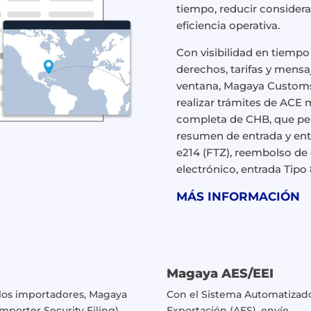
tiempo, reducir consider
eficiencia operativa.
Con visibilidad en tiempo
derechos, tarifas y mens
ventana, Magaya Customs
realizar trámites de ACE 
completa de CHB, que pe
resumen de entrada y entr
e214 (FTZ), reembolso de 
electrónico, entrada Tipo 
MÁS INFORMACIÓN
Magaya AES/EEI
 los importadores, Magaya
Con el Sistema Automatizad
Importer Security Filing)
Exportación (AES), envíe