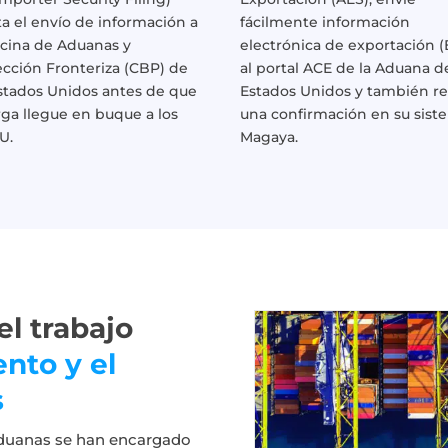
ita el envío de información a
fácilmente información
icina de Aduanas y
electrónica de exportación (
ección Fronteriza (CBP) de
al portal ACE de la Aduana d
Estados Unidos antes de que
Estados Unidos y también re
rga llegue en buque a los
una confirmación en su sist
U.
Magaya.
l trabajo
nto y el
s
aduanas se han encargado