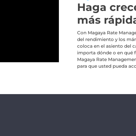
Haga crec
más rápid
Con Magaya Rate Managem
del rendimiento y los már
coloca en el asiento del c
importa dónde o en qué fo
Magaya Rate Management p
para que usted pueda acce